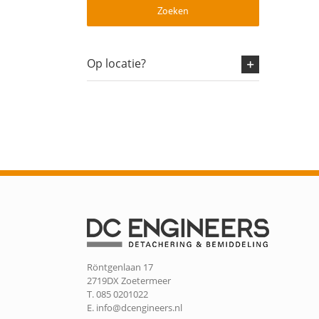
Zoeken
Op locatie?
Röntgenlaan 17
2719DX Zoetermeer
T. 085 0201022
E.
info@dcengineers.nl