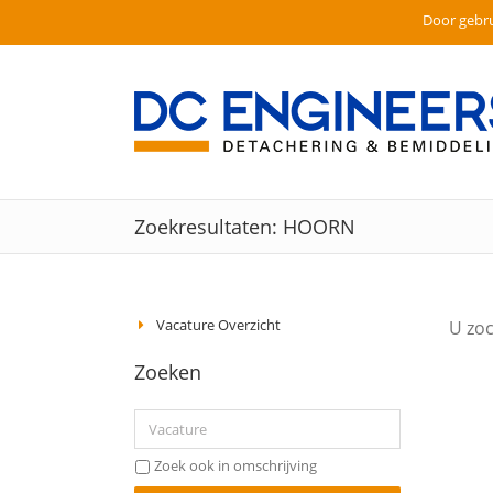
Door gebru
Ga
naar
inhoud
Zoekresultaten: HOORN
Vacature Overzicht
U zo
Zoeken
Zoek ook in omschrijving