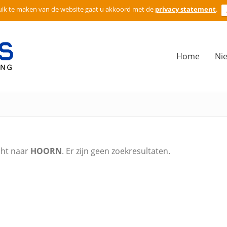
ik te maken van de website gaat u akkoord met de
privacy statement
.
Zoeken
naar:
Home
Ni
cht naar
HOORN
. Er zijn geen zoekresultaten.