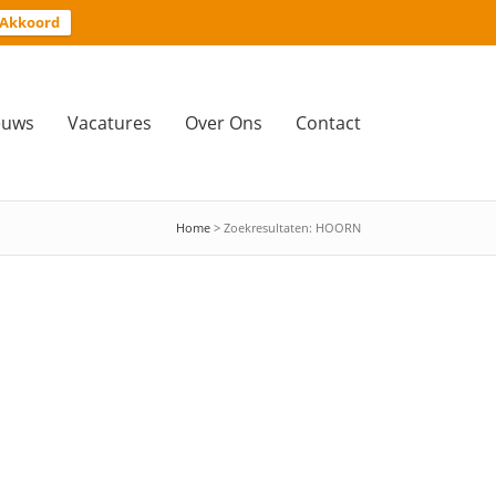
Akkoord
euws
Vacatures
Over Ons
Contact
Home
> Zoekresultaten: HOORN