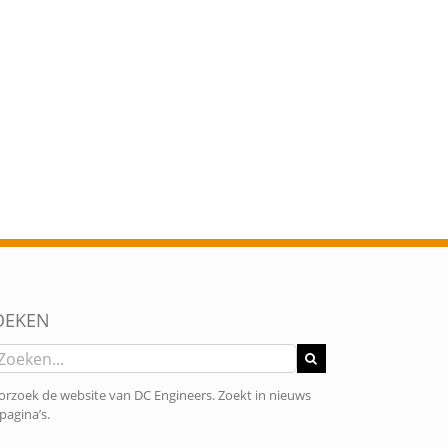
OEKEN
eken
r:
rzoek de website van DC Engineers. Zoekt in nieuws
pagina’s.