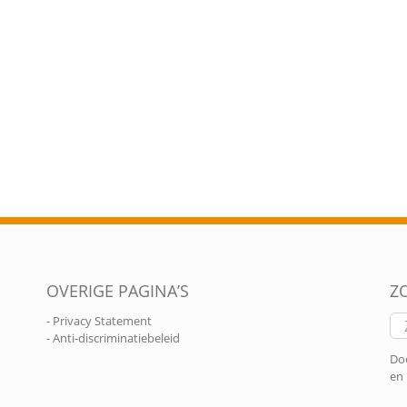
OVERIGE PAGINA’S
Z
Zo
- Privacy Statement
naa
- Anti-discriminatiebeleid
Doo
en 