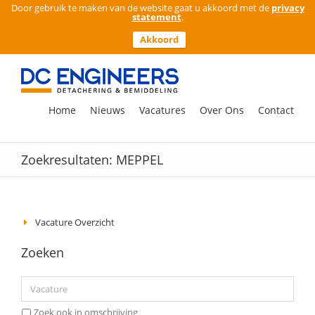
Door gebruik te maken van de website gaat u akkoord met de
privacy
statement
.
Akkoord
Ga
naar
inhoud
Zoeken
Home
Nieuws
Vacatures
Over Ons
Contact
naar:
Zoekresultaten: MEPPEL
Vacature Overzicht
Zoeken
Zoek ook in omschrijving