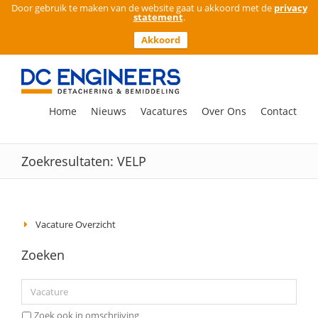
Door gebruik te maken van de website gaat u akkoord met de
privacy
statement
.
Akkoord
Ga
naar
inhoud
Zoeken
Home
Nieuws
Vacatures
Over Ons
Contact
naar:
Zoekresultaten: VELP
Vacature Overzicht
Zoeken
Zoek ook in omschrijving