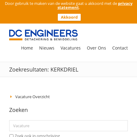
Door gebruik te maken van de website gaat u akkoord met de
privacy
statement
.
Akkoord
Ga
naar
inhoud
Zoeken
Home
Nieuws
Vacatures
Over Ons
Contact
naar:
Zoekresultaten: KERKDRIEL
Vacature Overzicht
Zoeken
Zoek ook in omschrijving