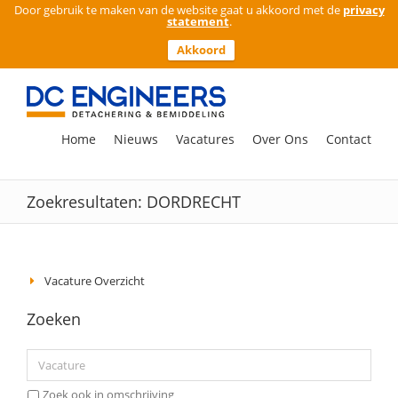
Door gebruik te maken van de website gaat u akkoord met de
privacy
statement
.
Akkoord
Ga
naar
inhoud
Zoeken
Home
Nieuws
Vacatures
Over Ons
Contact
naar:
Zoekresultaten: DORDRECHT
Vacature Overzicht
Zoeken
Zoek ook in omschrijving