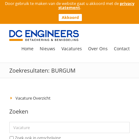
Door gebruik te maken van de website gaat u akkoord met de
privacy
statement
.
Akkoord
Ga
naar
inhoud
Zoeken
Home
Nieuws
Vacatures
Over Ons
Contact
naar:
Zoekresultaten: BURGUM
Vacature Overzicht
Zoeken
Zoek ook in omschrijving