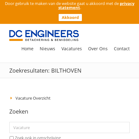
Door gebruik te maken van de website gaat u akkoord met de
privacy
statement
.
Akkoord
Ga
naar
inhoud
Zoeken
Home
Nieuws
Vacatures
Over Ons
Contact
naar:
Zoekresultaten: BILTHOVEN
Vacature Overzicht
Zoeken
Zoek ook in omschrijving