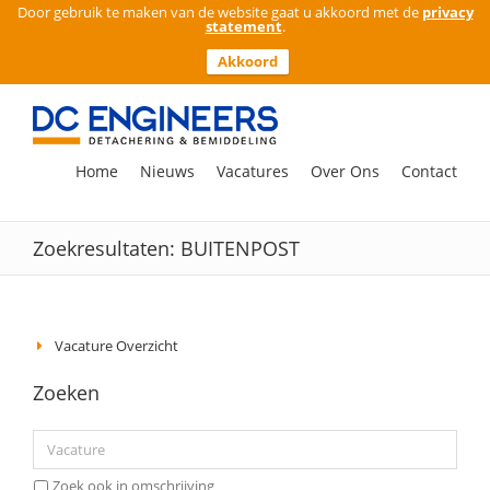
Door gebruik te maken van de website gaat u akkoord met de
privacy
statement
.
Akkoord
Ga
naar
inhoud
Zoeken
Home
Nieuws
Vacatures
Over Ons
Contact
naar:
Zoekresultaten: BUITENPOST
Vacature Overzicht
Zoeken
Zoek ook in omschrijving