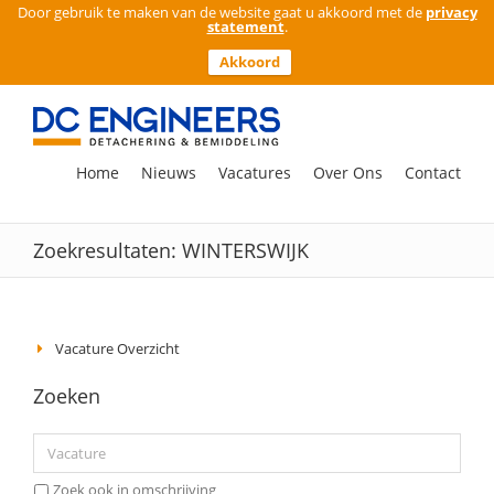
Door gebruik te maken van de website gaat u akkoord met de
privacy
statement
.
Akkoord
Ga
naar
inhoud
Zoeken
Home
Nieuws
Vacatures
Over Ons
Contact
naar:
Zoekresultaten: WINTERSWIJK
Vacature Overzicht
Zoeken
Zoek ook in omschrijving