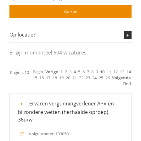
Zoeken
Op locatie?
Er zijn momenteel 504 vacatures.
Begin
Vorige
1
2
3
4
5
6
7
8
9
10
11
12
13
14
Pagina: 10
15
16
17
18
19
20
21
22
23
24
25
26
Volgende
Eind
Ervaren vergunningverlener APV en
bijzondere wetten (herhaalde oproep)
36u/w
Volgnummer: 133050