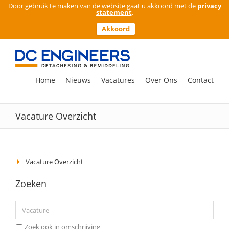
Door gebruik te maken van de website gaat u akkoord met de
privacy
statement
.
Akkoord
Ga
naar
inhoud
Zoeken
Home
Nieuws
Vacatures
Over Ons
Contact
naar:
Vacature Overzicht
Vacature Overzicht
Zoeken
Zoek ook in omschrijving