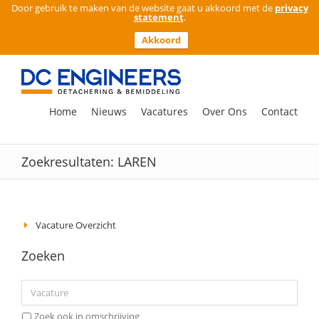
Door gebruik te maken van de website gaat u akkoord met de
privacy
statement
.
Akkoord
Ga
naar
inhoud
Zoeken
Home
Nieuws
Vacatures
Over Ons
Contact
naar:
Zoekresultaten: LAREN
Vacature Overzicht
Zoeken
Zoek ook in omschrijving