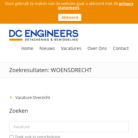
Door gebruik te maken van de website gaat u akkoord met de
privacy
statement
.
Akkoord
Ga
naar
inhoud
Zoeken
Home
Nieuws
Vacatures
Over Ons
Contact
naar:
Zoekresultaten: WOENSDRECHT
Vacature Overzicht
Zoeken
Zoek ook in omschrijving